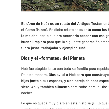
El «Arca de Noé» es un relato del Antiguo Testamen
el Corán (islam). En dicho relato se
cuenta cómo los h
la maldad
, por lo que
era necesario acabar con esa g
buena limpieza
para que la siguiente generación emp
fuera justo, trabajador y ejemplar: Noé
.
Dios y el «formateo» del Planeta
Noé fue elegido junto con toda su familia para repoblar
De esta manera,
Dios avisó a Noé para que construye
hijos junto a sus esposas, y una pareja de cada espec
siete. Ah, y también
alimento
para todos porque Dios y
noches.
Lo que no queda muy claro en esta historia (sí, lo qu