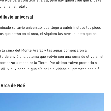
vo Noé para construir el arca, pero hay quién cree que Dios le
onan en el relato.
diluvio universal
minado «diluvio universal» que llegó a cubrir incluso los picos
os que están en el arca, ni siquiera las aves, puesto que no
n la cima del Monte Ararat y las aguas comenzaron a
 tarde envió una paloma que volvió con una rama de olivo en el
 comenzar a repoblar la Tierra. Por último Yahvé prometió a
 diluvio. Y por si algún día se le olvidaba su promesa decidió
 Arca de Noé