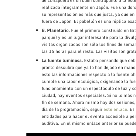
de Ibirapuera es un buen contrapunto a la est
realizada íntegramente en Japón. Fue una dona
su representación es más que justa, ya que e
fuera de Japón. El pabellón es una réplica exa
El Planetario
. Fue el primero construido en Br
parque) y es un lugar interesante para la divu
visitas organizadas son sólo los fines de seman
las 15 horas para el resto. Las visitas son grat
La fuente luminosa
. Estaba pensando que debe
pronto descubro que ya lo han dejado en manos 
esto las informaciones respecto a la fuente ah
cumple una labor ecológica, oxigenando la fu
funcionamiento con un espectáculo de luz y so
ciudad, hay eventos especiales. Si no lo más 
fin de semana. Ahora mismo hay dos sesiones, 
día de la programación, seguir
este enlace
. Es
entidades para hacer el evento accesible a pe
auditiva. En el mismo enlace anterior se puede