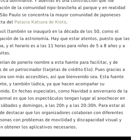
ética dominante. Y además es una construcción que fue
ción de la comunidad nipo-brasileña al parque y en realidad
n São Paulo se concentra la mayor comunidad de japoneses
cta del
Palacio Katsura de Kioto
.
asil (también se inauguró en la década de los 50, como el
lgación de la astronomía. Hay que estar atentos, puesto que las
a, y el horario es a las 11 horas para niños de 5 a 8 años y a
uitas.
rían de ponerle nombre a esta fuente para facilitar, y de
de un patrocinador (tarjetas de crédito Elo). Pues gracias a
ora son más accesibles, así que bienvenido sea. Esta fuente
ente, y también lúdica, ya que hacen acompañar su
nido. En fechas especiales, como Navidad o aniversario de la
normal es que los espectáculos tengan lugar al anochecer en
sábados y domingos, a las 20h y a las 20:30h. Para estar al
 de destacar que los organizadores colaboran con diferentes
rsonas con problemas de movilidad y discapacidad visual y
n obtener los aplicativos necesarios.