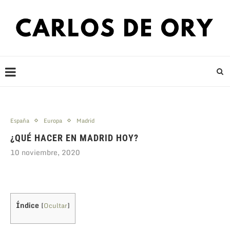
España
Europa
Madrid
¿QUÉ HACER EN MADRID HOY?
10 noviembre, 2020
Índice
[
Ocultar
]