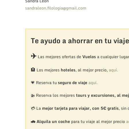
Sandra León
sandraleon.filologia@gmail.com
Te ayudo a ahorrar en tu viaje
✈️
Las mejores ofertas de
Vuelos
a cualquier luga
🏨
Los mejores
hoteles
, al mejor precio,
aquí.
💗 Reserva tu
seguro de viaje
aquí.
🚁
Reserva los mejores
tours y excursiones, al mej
💳 La
mejor tarjeta para viajar, con 5€ gratis
, sin
🚗
Alquila un coche
para tu viaje al mejor precio
a