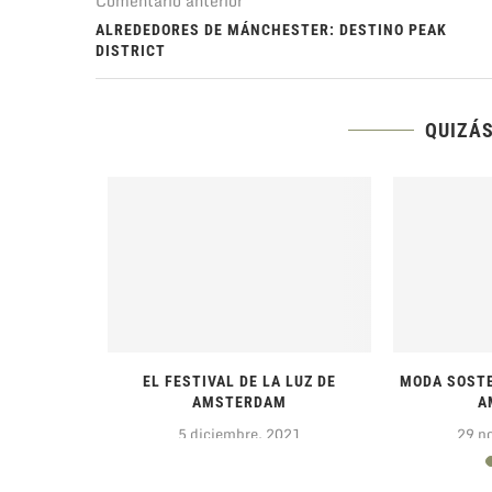
Comentario anterior
ALREDEDORES DE MÁNCHESTER: DESTINO PEAK
DISTRICT
QUIZÁS
QUES Y
EL FESTIVAL DE LA LUZ DE
MODA SOSTE
VILLA
AMSTERDAM
A
1
5 diciembre, 2021
29 n