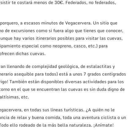
asistir te costará menos de 30€. Federados, no federados,
alporquero, a escasos minutos de Vegacervera. Un sitio que
no de excursiones como si fuera algo que tienes que conocer,
unque hay varios itinerarios posibles para visitar las cuevas,
uipamiento especial como neopreno, casco, etc.) para
ofrecen dichas cuevas.
 van llenando de complejidad geológica, de estalactitas y
nerario asequible para todos) está a unos 7 grados centígrados
rigo! También están disponibles diversas actividades para los
torno en el que se encuentran las cuevas es sin duda digno de
altísimas, etc.
egacervera, en todas sus líneas turísticas. ¿A quién no le
ancia de relax y buena comida, toda una aventura ciclista o un
Todo ello rodeado de la más bella naturaleza. ¡Anímate!