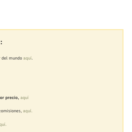
:
r del mundo
aquí
.
or precio,
aquí
 comisiones,
aquí.
quí.