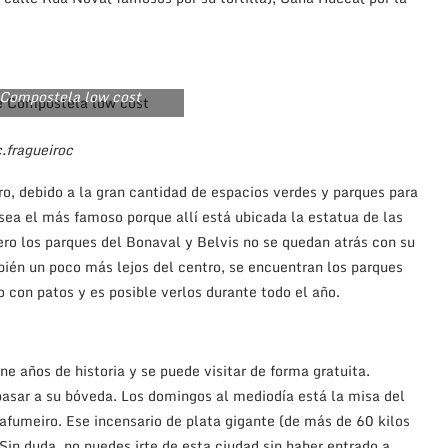
 Compostela low cost
.fragueiroc
ro, debido a la gran cantidad de espacios verdes y parques para
 sea el más famoso porque allí está ubicada la estatua de las
 Pero los parques del Bonaval y Belvis no se quedan atrás con su
bién un poco más lejos del centro, se encuentran los parques
o con patos y es posible verlos durante todo el año.
 años de historia y se puede visitar de forma gratuita.
pasar a su bóveda. Los domingos al mediodía está la misa del
afumeiro. Ese incensario de plata gigante (de más de 60 kilos
 Sin duda, no puedes irte de esta ciudad sin haber entrado a