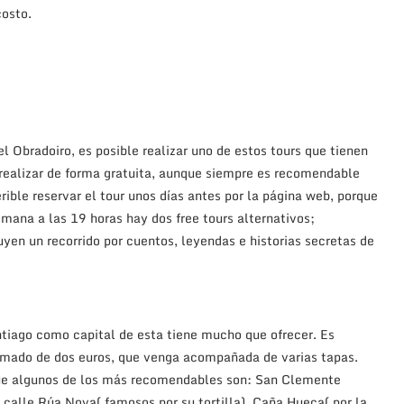
costo.
l Obradoiro, es posible realizar uno de estos tours que tienen
 realizar de forma gratuita, aunque siempre es recomendable
erible reservar el tour unos días antes por la página web, porque
emana a las 19 horas hay dos free tours alternativos;
n un recorrido por cuentos, leyendas e historias secretas de
tiago como capital de esta tiene mucho que ofrecer. Es
ximado de dos euros, que venga acompañada de varias tapas.
nque algunos de los más recomendables son: San Clemente
a calle Rúa Nova( famosos por su tortilla), Caña Hueca( por la