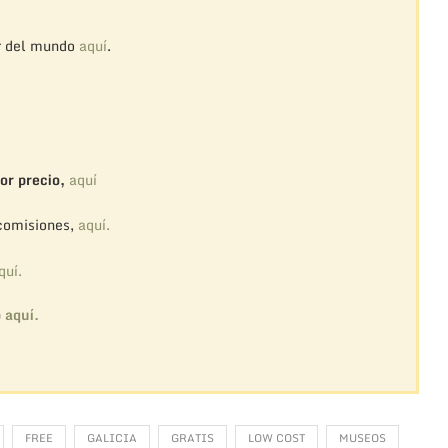
r del mundo
aquí
.
or precio,
aquí
 comisiones,
aquí.
quí.
o
aquí.
FREE
GALICIA
GRATIS
LOW COST
MUSEOS