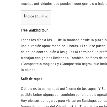
muchas actividades que puedes hacer gratis o a bajo 
Índice
[
Ocultar
]
Free walking tour.
Todos los días a las 11 de la mañana desde la plaza de
una duración aproximada de 2 horas. El tour se puede
dejar una contribución a los guías al terminar. Es pref
trabajan con grupos limitados. También los fines de s
«Compostela mágica» y «Compostela negra» que incluye
la ciudad.
Salir de tapas
Galicia es la comunidad autónoma de las tapas. Y San
posible beber alguna consumición por un precio apro
Hay cientos de lugares para visitar en Santiago. au
(cerca de la plaza del Obradoiro), La Tita o Moha en l