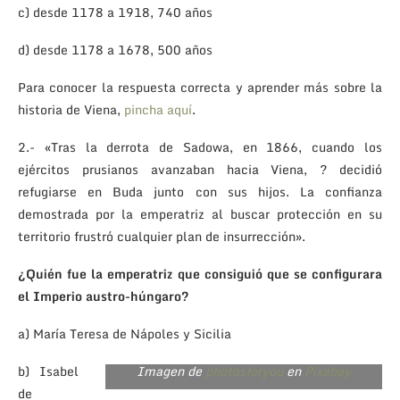
c) desde 1178 a 1918, 740 años
d) desde 1178 a 1678, 500 años
Para conocer la respuesta correcta y aprender más sobre la
historia de Viena,
pincha aquí
.
2.- «Tras la derrota de Sadowa, en 1866, cuando los
ejércitos prusianos avanzaban hacia Viena, ? decidió
refugiarse en Buda junto con sus hijos. La confianza
demostrada por la emperatriz al buscar protección en su
territorio frustró cualquier plan de insurrección».
¿Quién fue la emperatriz que consiguió que se configurara
el Imperio austro-húngaro?
a) María Teresa de Nápoles y Sicilia
Una mujer muy poderosa 😉
b) Isabel
Imagen de
photosforyou
en
Pixabay
de