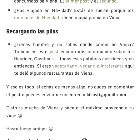
concurridos de Viena. El
primer post
y el
segundo
.
¿Has viajado en Navidad? Estás de suerte porque los
mercados de Navidad
tienen magia propia en Viena
Recargando las pilas
¿Tienes hambre y no sabes dónde comer en Viena?
Tranqui en este
post
encontrarás información sobre los
Heuriger, Gasthaus…. todas esas palabras austriacas y no
entiendes. Si eres
vegetarian@, vegan@ o intolerante
aquí
te dejó algunos restaurantes de Viena.
Y eso es todo, si echas de menos algo, no dudes en comentar
el post o puedes enviarme un correo a
kisasti@gmail.com
Disfruta mucho de Viena y sácale el máximo provecho a tu
viaje 😉
Hasta luego amigos 🙂