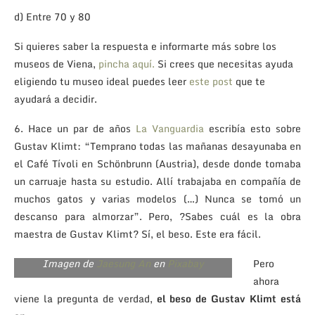
d) Entre 70 y 80
Si quieres saber la respuesta e informarte más sobre los
museos de Viena,
pincha aquí.
Si crees que necesitas ayuda
eligiendo tu museo ideal puedes leer
este post
que te
ayudará a decidir.
6. Hace un par de años
La Vanguardia
escribía esto sobre
Gustav Klimt: “Temprano todas las mañanas desayunaba en
el Café Tívoli en Schönbrunn (Austria), desde donde tomaba
un carruaje hasta su estudio. Allí trabajaba en compañía de
muchos gatos y varias modelos (…) Nunca se tomó un
descanso para almorzar”. Pero, ?Sabes cuál es la obra
maestra de Gustav Klimt? Sí, el beso. Este era fácil.
El beso de Klimt
Imagen de
Jaesung An
en
Pixabay
Pero
ahora
viene la pregunta de verdad,
el beso de Gustav Klimt está