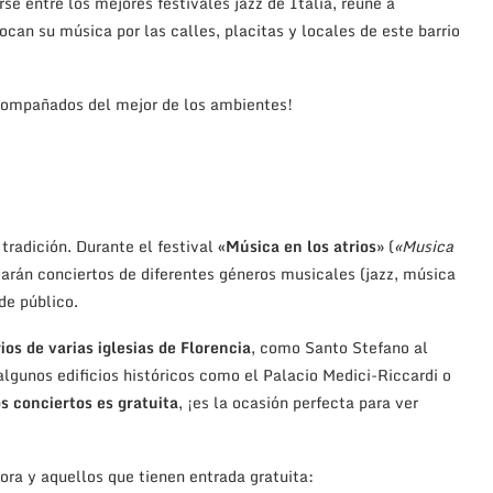
rse entre los mejores festivales jazz de Italia, reúne a
can su música por las calles, placitas y locales de este barrio
compañados del mejor de los ambientes!
tradición. Durante el festival
«Música en los atrios»
(
«Musica
izarán conciertos de diferentes géneros musicales (jazz, música
 de público.
ios de varias iglesias de Florencia
, como Santo Stefano al
algunos edificios históricos como el Palacio Medici-Riccardi o
s conciertos es gratuita
, ¡es la ocasión perfecta para ver
hora y aquellos que tienen entrada gratuita: