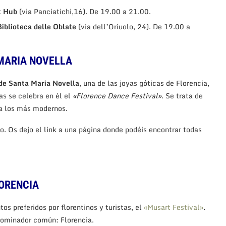
t Hub
(via Panciatichi,16). De 19.00 a 21.00.
Biblioteca delle Oblate
(via dell’Oriuolo, 24). De 19.00 a
 MARIA NOVELLA
a de Santa Maria Novella
, una de las joyas góticas de Florencia,
as se celebra en él el
«Florence Dance Festival»
. Se trata de
ta los más modernos.
lo. Os dejo el link a una página donde podéis encontrar todas
LORENCIA
os preferidos por florentinos y turistas, el
«Musart Festival»
.
enominador común: Florencia.