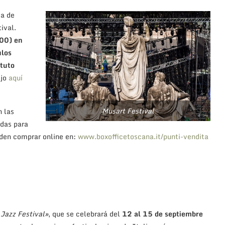
za de
ival.
.00) en
ulos
ituto
ejo
aquí
Musart Festival
n las
adas para
eden comprar online en:
www.boxofficetoscana.it/punti-vendita
 Jazz Festival»
, que se celebrará del
12 al 15 de septiembre