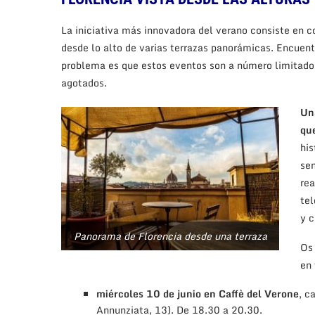
La iniciativa más innovadora del verano consiste en co
desde lo alto de varias terrazas panorámicas. Encuentr
problema es que estos eventos son a número limitado y
agotados.
Una
que
his
sen
rea
te
y c
Panorama de Florencia desde una terraza
Os 
en 
miércoles 10 de junio en Caffè del Verone
, c
Annunziata, 13). De 18.30 a 20.30.