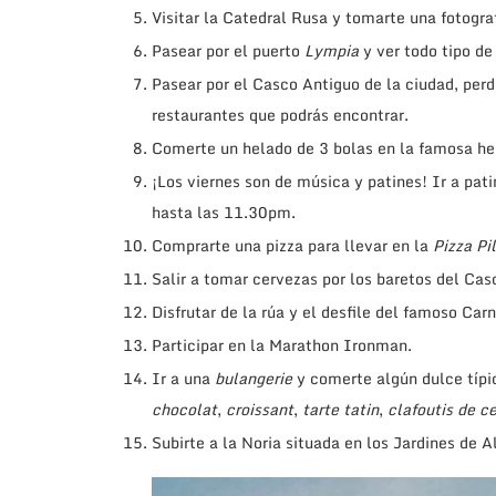
Visitar la Catedral Rusa y tomarte una fotograf
Pasear por el puerto
Lympia
y ver todo tipo de
Pasear por el Casco Antiguo de la ciudad, perd
restaurantes que podrás encontrar.
Comerte un helado de 3 bolas en la famosa he
¡Los viernes son de música y patines! Ir a pati
hasta las 11.30pm.
Comprarte una pizza para llevar en la
Pizza Pil
Salir a tomar cervezas por los baretos del Cas
Disfrutar de la rúa y el desfile del famoso Car
Participar en la Marathon Ironman.
Ir a una
bulangerie
y comerte algún dulce típi
chocolat
,
croissant
,
tarte tatin
,
clafoutis de c
Subirte a la Noria situada en los Jardines de A