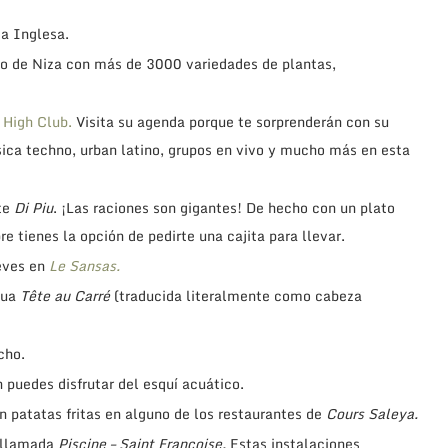
ta Inglesa.
ico de Niza con más de 3000 variedades de plantas,
a
High Club.
Visita su agenda porque te sorprenderán con su
sica techno, urban latino, grupos en vivo y mucho más en esta
te
Di Piu
. ¡Las raciones son gigantes! De hecho con un plato
e tienes la opción de pedirte una cajita para llevar.
ueves en
Le Sansas.
tua
Tête au Carré
(traducida literalmente como cabeza
cho.
 puedes disfrutar del esquí acuático.
on patatas fritas en alguno de los restaurantes de
Cours Saleya.
o llamada
Piscine – Saint Francoise.
Estas instalaciones