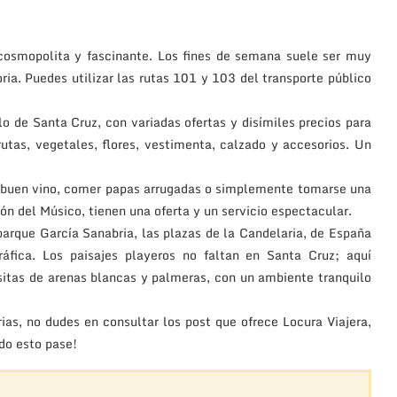
 cosmopolita y fascinante. Los fines de semana suele ser muy
oria. Puedes utilizar las rutas 101 y 103 del transporte público
o de Santa Cruz, con variadas ofertas y disímiles precios para
rutas, vegetales, flores, vestimenta, calzado y accesorios. Un
n buen vino, comer papas arrugadas o simplemente tomarse una
n del Músico, tienen una oferta y un servicio espectacular.
l parque García Sanabria, las plazas de la Candelaria, de España
ráfica. Los paisajes playeros no faltan en Santa Cruz; aquí
sitas de arenas blancas y palmeras, con un ambiente tranquilo
rias, no dudes en consultar los post que ofrece Locura Viajera,
odo esto pase!