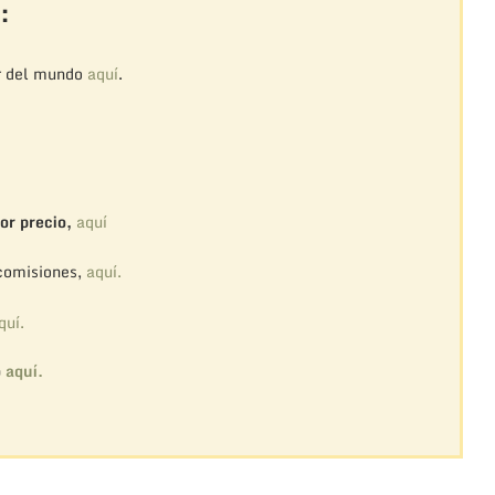
:
r del mundo
aquí
.
or precio,
aquí
 comisiones,
aquí.
quí.
o
aquí.