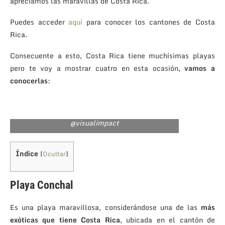
apreciamos las maravillas de Costa Rica.
Puedes acceder
aquí
para conocer los cantones de Costa
Rica.
Consecuente a esto, Costa Rica tiene muchísimas playas
pero te voy a mostrar cuatro en esta ocasión,
vamos a
conocerlas
:
@visualimpact
Índice
[
Ocultar
]
Playa C
onchal
Es una playa mar
avillosa, cons
iderándose una de las
más
e
xóticas que tiene Costa Rica
, ubicada en el cantón de