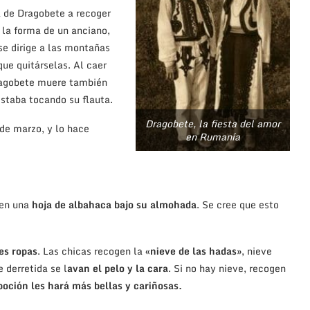
a de Dragobete a recoger
 la forma de un anciano,
se dirige a las montañas
que quitárselas. Al caer
ragobete muere también
staba tocando su flauta.
Dragobete, la fiesta del amor
de marzo, y lo hace
en Rumanía
nen una
hoja de albahaca
bajo su almohada
. Se cree que esto
es ropas
. Las chicas recogen la
«nieve de las hadas»
, nieve
 derretida se l
avan el pelo y la cara
. Si no hay nieve, recogen
poción les hará más bellas y cariñosas.