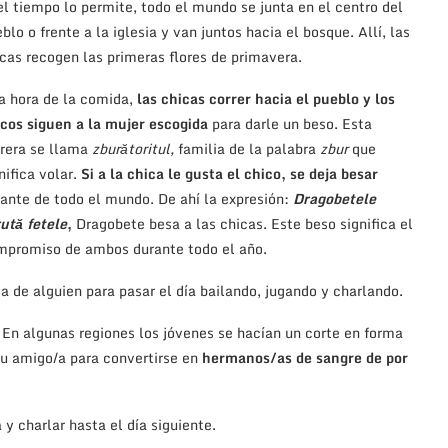
el tiempo lo permite, todo el mundo se junta en el centro del
blo o frente a la iglesia y van juntos hacia el bosque. Allí, las
cas recogen las primeras flores de primavera.
a hora de la comida,
las chicas correr hacia el pueblo y los
cos siguen a la mujer escogida
para darle un beso. Esta
rrera se llama
zburătoritul,
familia de la palabra
zbur
que
nifica volar.
Si a la chica le gusta el chico, se deja besar
ante de todo el mundo. De ahí la expresión:
Dragobetele
ută fetele
,
Dragobete besa a las chicas. Este beso significa el
mpromiso de ambos durante todo el año.
a de alguien para pasar el día bailando, jugando y charlando.
En algunas regiones los jóvenes se hacían un corte en forma
su amigo/a para convertirse en
hermanos/as de sangre de por
y charlar hasta el día siguiente.