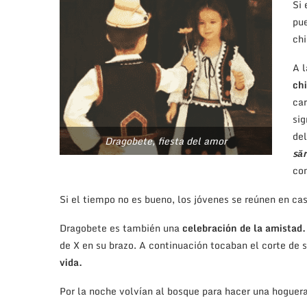
Si 
pue
chi
A l
chi
ca
sig
del
Dragobete, fiesta del amor
săr
co
Si el tiempo no es bueno, los jóvenes se reúnen en cas
Dragobete es también una
celebración de la amistad.
de X en su brazo. A continuación tocaban el corte de 
vida.
Por la noche volvían al bosque para hacer una hoguera 