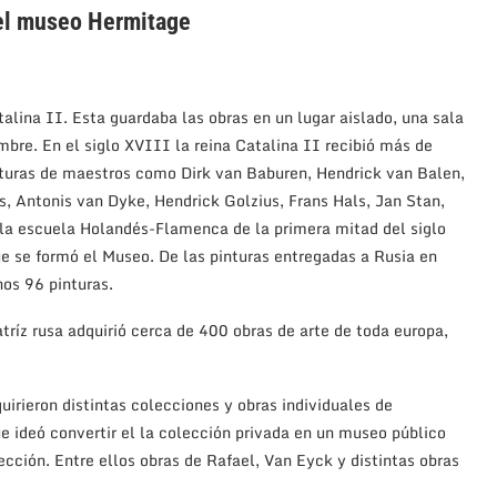
del museo Hermitage
ina II. Esta guardaba las obras en un lugar aislado, una sala
bre. En el siglo XVIII la reina Catalina II recibió más de
nturas de maestros como Dirk van Baburen, Hendrick van Balen,
, Antonis van Dyke, Hendrick Golzius, Frans Hals, Jan Stan,
e la escuela Holandés-Flamenca de la primera mitad del siglo
ue se formó el Museo. De las pinturas entregadas a Rusia en
os 96 pinturas.
ríz rusa adquirió cerca de 400 obras de arte de toda europa,
uirieron distintas colecciones y obras individuales de
ue ideó convertir el la colección privada en un museo público
ción. Entre ellos obras de Rafael, Van Eyck y distintas obras