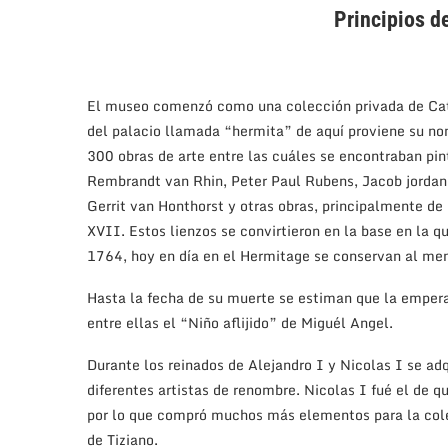
Principios 
El museo comenzó como una colección privada de Catal
del palacio llamada “hermita” de aquí proviene su nom
300 obras de arte entre las cuáles se encontraban pi
Rembrandt van Rhin, Peter Paul Rubens, Jacob jordans
Gerrit van Honthorst y otras obras, principalmente d
XVII. Estos lienzos se convirtieron en la base en la q
1764, hoy en día en el Hermitage se conservan al men
Hasta la fecha de su muerte se estiman que la emperat
entre ellas el “Niño aflijido” de Miguél Angel.
Durante los reinados de Alejandro I y Nicolas I se adq
diferentes artistas de renombre. Nicolas I fué el de q
por lo que compró muchos más elementos para la colec
de Tiziano.