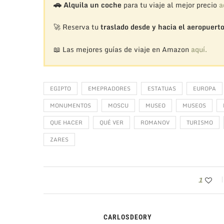
🚗
Alquila un coche
para tu viaje al mejor precio
a
🚀 Reserva tu
traslado desde y hacia el aeropuert
📖 Las mejores guías de viaje en Amazon
aquí.
EGIPTO
EMEPRADORES
ESTATUAS
EUROPA
MONUMENTOS
MOSCU
MUSEO
MUSEOS
QUE HACER
QUÉ VER
ROMANOV
TURISMO
ZARES
1
CARLOSDEORY