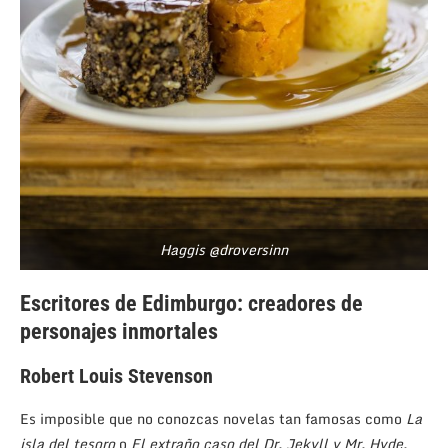
Haggis @droversinn
Escritores de Edimburgo: creadores de
personajes inmortales
Robert Louis Stevenson
Es imposible que no conozcas novelas tan famosas como
La
isla del tesoro
o
El extra
ño caso del Dr. Jekyll y Mr. Hyde.