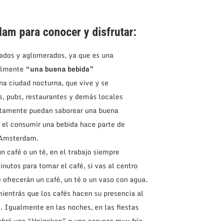
rdam
para conocer y disfrutar:
ados y aglomerados, ya que es una
nalmente
“una buena bebida”
 ciudad nocturna, que vive y se
as, pubs, restaurantes y demás locales
iertamente puedan saborear una buena
e el consumir una bebida hace parte de
e Amsterdam.
un café o un té, en el trabajo siempre
nutos para tomar el café, si vas al centro
e ofrecerán un café, un té o un vaso con agua.
ientrás que los cafés hacen su presencia al
. Igualmente en las noches, en las fiestas
habrá una “Heineken” o una cerveza muy fría.