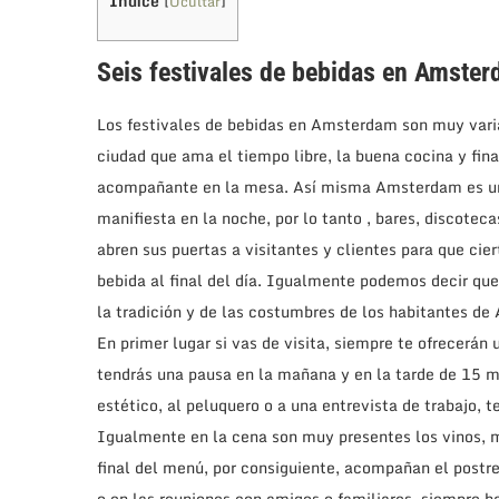
Índice
[
Ocultar
]
Seis festivales
de bebidas en Amste
Los festivales de bebidas en Amsterdam son muy vari
ciudad que ama el tiempo libre, la buena cocina y fi
acompañante en la mesa. Así misma Amsterdam es una
manifiesta en la noche, por lo tanto , bares, discotec
abren sus puertas a visitantes y clientes para que c
bebida al final del día. Igualmente podemos decir qu
la tradición y de las costumbres de los habitantes d
En primer lugar si vas de visita, siempre te ofrecerán 
tendrás una pausa en la mañana y en la tarde de 15 mi
estético, al peluquero o a una entrevista de trabajo, t
Igualmente en la cena son muy presentes los vinos, m
final del menú, por consiguiente, acompañan el postre
o en las reuniones con amigos o familiares, siempre 