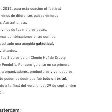
l 2017, para esta ocasión el festival
vinos de diferentes países vinieros
, Australia, etc.
 vinos de las mejores casas,
uenas combinaciones entre comida
resultado una acogida
galáctica!,
isitantes.
e los 3 euros de un Chenin Hof de Drosty
 Pendolfs. Por consiguiente en su primera
para organizadores, prodúctores y vendedores
ente podemos decir que fué
todo un éxito!
,
e a la final del verano, del 29 de septiembre
ón.
msterdam: