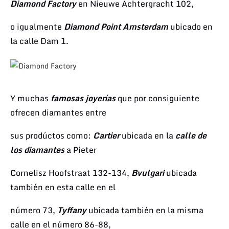
Diamond Factory
en Nieuwe Achtergracht 102,
o igualmente
Diamond Point Amsterdam
ubicado en
la calle Dam 1.
Y muchas
famosas joyerías
que
por consiguiente
ofrecen
diamantes entre
sus prodúctos
como:
Cartier
ubicada
en la
calle de
los diamantes
a Pieter
Cornelisz Hoofstraat
132-134,
Bvulgari
ubicada
también en esta calle en el
número 73,
Tyf
any
ubicada también
en la misma
calle en el número 86-88,