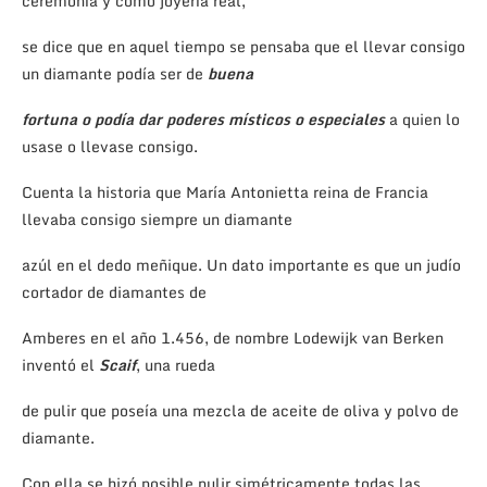
ceremonía y como joyería real,
se dice que en aquel tiempo se pensaba que el llevar consigo
un diamante podía ser de
buena
fortuna o
podía dar poderes místicos
o especiales
a quien lo
usase o llevase consigo.
Cuenta la historia que María Antonietta reina de Francia
llevaba consigo siempre un diamante
azúl en el dedo meñique. Un dato importante es que un judío
cortador de diamantes de
Amberes en el año 1.456, de nombre Lodewijk van Berken
inventó el
Scaif
, una rueda
de pulir que poseía una mezcla de aceite de oliva y polvo de
diamante.
Con ella se hizó posible pulir simétricamente todas las