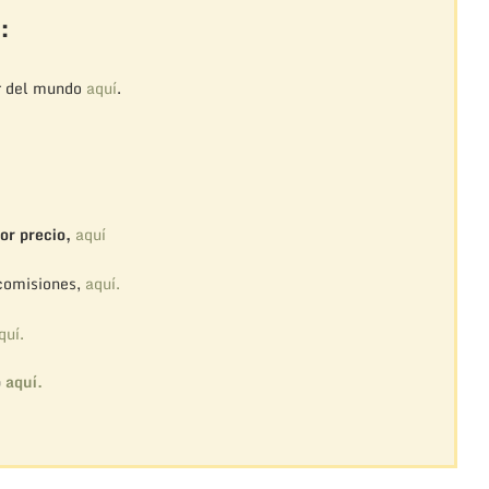
:
r del mundo
aquí
.
or precio,
aquí
 comisiones,
aquí.
quí.
o
aquí.