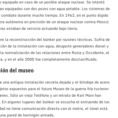
 equipado en caso de un posible ataque nuclear. Se intentó
an equipados con dos pozos con agua potable. Los sistemas de
 de combate durante mucho tiempo. En 1962, en el punto álgido
anera autónoma en previsión de un ataque nuclear contra Moscú:
s estaban de servicio actuando bajo tierra.
e la reconstrucción del búnker por razones técnicas. Sufría de
ción de la instalación con agua, desgaste generadores diesel y
y la normalización de las relaciones entre Rusia y Occidente, el
cia, y en el año 2000 fue completamente desclasificado.
ción del museo
e una antigua instalación secreta dejada y el blindaje de acero
jetos expuestos para el futuro Museo de la guerra fría tuvieron
enes. Sólo un viejo Teléfono y un retrato de Karl Marx han
r. En algunos lugares del búnker se escucha el estruendo de los
dad no tiene comunicación directa con el metro, el túnel está
 una pared de hormigón armado.