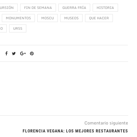
URSIÓN
FIN DE SEMANA
GUERRA FRÍA
HISTORIA
MONUMENTOS
MOSCU
MUSEOS
QUE HACER
MO
URSS
Comentario siguiente
FLORENCIA VEGANA: LOS MEJORES RESTAURANTES