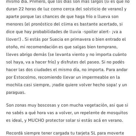
mismo día. Primero, que los días son más largos (si es que no
duran 22 horas de luz como cerca del solsticio de verano) y
aparte porque las chances de que haga frío o llueva son
menores (el pronóstico del clima es bastante acertado, si
dice que hay probabilidades de lluvia -spoiler alert- ¡va a
llover!) . Si estás por Suecia en primavera o bien entrado el
otoño, mi recomendación es que salgas bien temprano,
lleves abrigo demás (se levanta viento y no importa cuánto
sol haya, va a hacer frío) y disfrutes del paseo. Si no podés
hacer las dos ciudades el mismo día, no importa. Para andar
por Estocolmo, recomiendo llevar un impermeable en la
mochila casi siempre, ¡nadie quiere volver hecho sopa! y un
paraguas.
Son zonas muy boscosas y con mucha vegetación, asi que si
no sabés a qué hora vas a volver, un repelente de mosquitos
es ideal, y MUCHO protector solar si estás acá en verano.
Recordá siempre tener cargada tu tarjeta SL para moverte