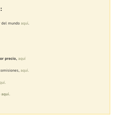
:
r del mundo
aquí
.
or precio,
aquí
 comisiones,
aquí.
quí.
o
aquí.