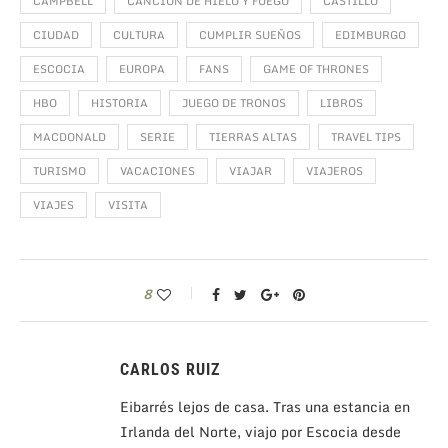
CAMPBELL
CANCION DE HIELO Y FUEGO
CASTILLO
CIUDAD
CULTURA
CUMPLIR SUEÑOS
EDIMBURGO
ESCOCIA
EUROPA
FANS
GAME OF THRONES
HBO
HISTORIA
JUEGO DE TRONOS
LIBROS
MACDONALD
SERIE
TIERRAS ALTAS
TRAVEL TIPS
TURISMO
VACACIONES
VIAJAR
VIAJEROS
VIAJES
VISITA
8
CARLOS RUIZ
Eibarrés lejos de casa. Tras una estancia en
Irlanda del Norte, viajo por Escocia desde