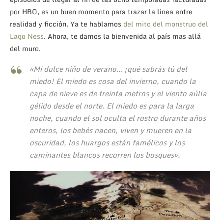
por HBO, es un buen momento para trazar la línea entre
realidad y ficción. Ya te hablamos
del mito del monstruo del
Lago Ness
. Ahora, te damos la bienvenida al país mas allá
del muro.
«Mi dulce niño de verano… ¡qué sabrás tú del
miedo! El miedo es cosa del invierno, cuando la
capa de nieve es de treinta metros y el viento aúlla
gélido desde el norte. El miedo es para la larga
noche, cuando el sol oculta el rostro durante años
enteros, los bebés nacen, viven y mueren en la
oscuridad, los huargos están famélicos y los
caminantes blancos recorren los bosques».