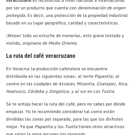
veracruzano
es reconocido a nivel nacional e internacional
por ser un producto que cuenta con
denominación de origen
protegida.
Es decir, una protección de la propiedad industrial
basado en su lugar geográfico, calidad y características.
¡Woow! todo un estuche de monerías, este grano tostado y
molido,
originario de Medio Oriente
.
La ruta del café veracruzano
En Veracruz la producción cafetalera se encuentra
distribuida en las siguientes zonas:
al norte Papantla; al
centro en las ciudades de Atzalan, Misantla, Coatepec, Xico,
Huatusco, Córdoba y Zongolica; y al sur en Los Tuxtla.
Se te antoja hacer la ruta del café, pero no sabes por dónde
empezar. Yo te recomiendo considerar tal como están
divididas las zonas por separado, para las que los disfrutes
mejor. Ya que
Papantla
y los
Tuxtla
tienen otros atractivos
que valen la pena recorrer por separado.