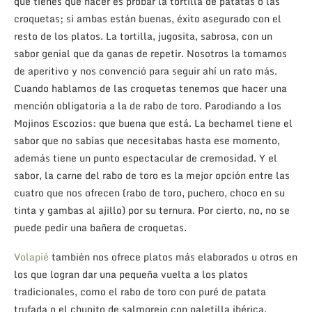
que tienes que hacer es probar la tortilla de patatas o las
croquetas; si ambas están buenas, éxito asegurado con el
resto de los platos. La tortilla, jugosita, sabrosa, con un
sabor genial que da ganas de repetir. Nosotros la tomamos
de aperitivo y nos convenció para seguir ahí un rato más.
Cuando hablamos de las croquetas tenemos que hacer una
mención obligatoria a la de rabo de toro. Parodiando a los
Mojinos Escozios: que buena que está. La bechamel tiene el
sabor que no sabías que necesitabas hasta ese momento,
además tiene un punto espectacular de cremosidad. Y el
sabor, la carne del rabo de toro es la mejor opción entre las
cuatro que nos ofrecen (rabo de toro, puchero, choco en su
tinta y gambas al ajillo) por su ternura. Por cierto, no, no se
puede pedir una bañera de croquetas.
Volapié
también nos ofrece platos más elaborados u otros en
los que logran dar una pequeña vuelta a los platos
tradicionales, como el rabo de toro con puré de patata
trufada o el chupito de salmorejo con paletilla ibérica.